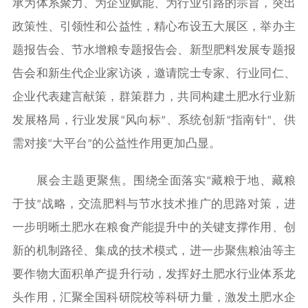
承为体系聚力、为企业赋能、为行业引路的宗旨，突出
政策性、引领性和公益性，精心布设五大展区，举办主
题报告会、节水增粮专题报告会、新型肥料发展专题报
告会和新生代企业家访谈，邀请院士专家、行业同仁、
企业代表建言献策，群策群力，共同构建土肥水行业新
发展格局，行业发展
风向标
、系统创新
指南针
、供
“
”
“
”
需对接
大平台
的公益性作用更加凸显。
“
”
展会主题更聚焦。围绕全面落实
藏粮于地、藏粮
“
于技
战略，交流肥料与节水技术推广的思路对策，进
”
一步明晰土肥水在粮食产能提升中的关键支撑作用、创
新的机制路径、集成的技术模式，进一步聚焦粮油等主
要作物大面积单产提升行动，发挥好土肥水行业体系龙
头作用，汇聚全国科研院校等科研力量，激发土肥水企